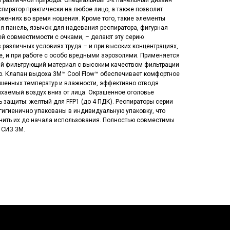
й различной природы. Специальный 3-х панельный дизайн
спиратор практически на любое лицо, а также позволит
жениях во время ношения. Кроме того, такие элементы
яя панель, язычок для надевания респиратора, фигурная
й совместимости с очками, – делают эту серию
 различных условиях труда – и при высоких концентрациях,
е, и при работе с особо вредными аэрозолями. Применяется
й фильтрующий материал с высоким качеством фильтрации
. Клапан выдоха 3M™ Cool Flow™ обеспечивает комфортное
ышенных температур и влажности, эффективно отводя
ыхаемый воздух вниз от лица. Окрашенное оголовье
ь защиты: желтый для FFP1 (до 4 ПДК). Респираторы серии
гигиенично упакованы в индивидуальную упаковку, что
анить их до начала использования. Полностью совместимы
 СИЗ 3М.