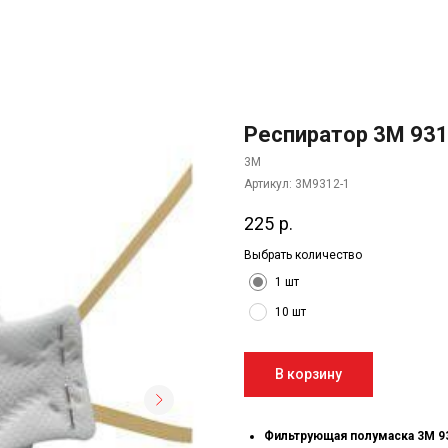
Респиратор 3M 931
3M
Артикул:
3М9312-1
225
р.
Выбрать количество
1 шт
10 шт
В корзину
Фильтрующая полумаска 3М 9