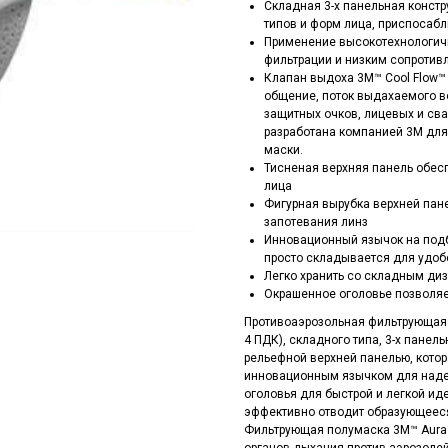
Складная 3-х панельная конст
типов и форм лица, приспосаб
Применение высокотехнологич
фильтрации и низким сопроти
Клапан выдоха 3M™ Cool Flow™
общение, поток выдахаемого в
защитных очков, лицевых и сва
разработана компанией 3М для
маски.
Тисненая верхняя панель обес
лица
Фигурная вырубка верхней пан
запотевания линз
Инновационный язычок на подб
просто складывается для удоб
Легко хранить со складным ди
Окрашенное оголовье позволяет
Противоаэрозольная фильтрующая 
4 ПДК), складного типа, 3-х пане
рельефной верхней панелью, кото
инновационным язычком для надев
оголовья для быстрой и легкой ид
эффективно отводит образующееся
Фильтрующая полумаска 3M™ Aura