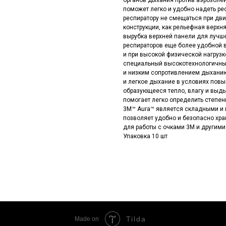
органов дыхания против аэрозоле
поможет легко и удобно надеть ре
респиратору не смещаться при дви
конструкции, как рельефная верхн
вырубка верхней панели для лучше
респираторов еще более удобной в
и при высокой физической нагрузк
специальный высокотехнологичны
и низким сопротивлением дыханию
и легкое дыхание в условиях пов
образующееся тепло, влагу и выд
помогает легко определить степен
3M™ Aura™ является складными и 
позволяет удобно и безопасно хр
для работы с очками 3M и другими
Упаковка 10 шт
Tilda
Made on