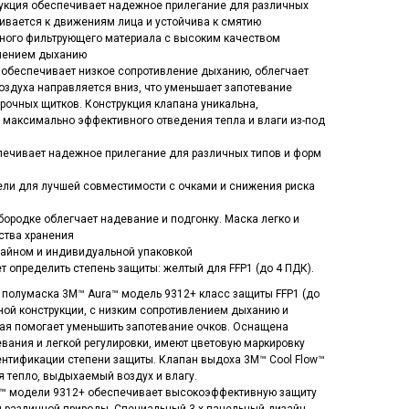
рукция обеспечивает надежное прилегание для различных
ливается к движениям лица и устойчива к смятию
ного фильтрующего материала с высоким качеством
влением дыханию
 обеспечивает низкое сопротивление дыханию, облегчает
оздуха направляется вниз, что уменьшает запотевание
рочных щитков. Конструкция клапана уникальна,
 максимально эффективного отведения тепла и влаги из-под
печивает надежное прилегание для различных типов и форм
ели для лучшей совместимости с очками и снижения риска
ородке облегчает надевание и подгонку. Маска легко и
ства хранения
зайном и индивидуальной упаковкой
 определить степень защиты: желтый для FFP1 (до 4 ПДК).
полумаска 3M™ Aura™ модель 9312+ класс защиты FFP1 (до
льной конструкции, с низким сопротивлением дыханию и
рая помогает уменьшить запотевание очков. Оснащена
ания и легкой регулировки, имеют цветовую маркировку
ентификации степени защиты. Клапан выдоха 3M™ Cool Flow™
 тепло, выдыхаемый воздух и влагу.
™ модели 9312+ обеспечивает высокоэффективную защиту