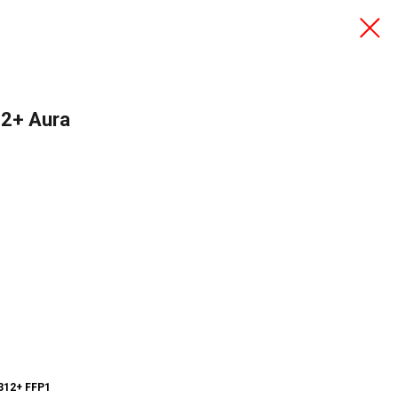
2+ Aura
312+
FFP1