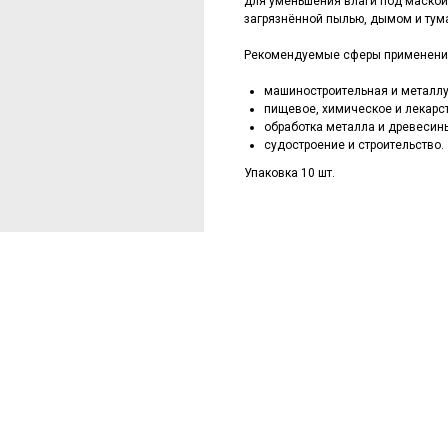
для уменьшения влаги под маской
загрязнённой пылью, дымом и тум
Рекомендуемые сферы применени
машиностроительная и металл
пищевое, химическое и лекарс
обработка металла и древесин
судостроение и строительство.
Упаковка 10 шт.