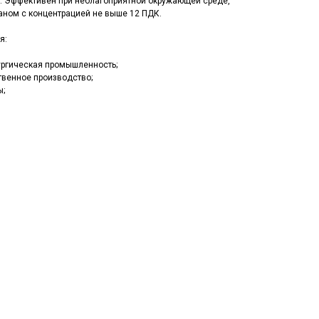
. Эффективен при неблагоприятной окружающей среде,
аном с концентрацией не выше 12 ПДК.
я:
ургическая промышленность;
твенное производство;
ы;