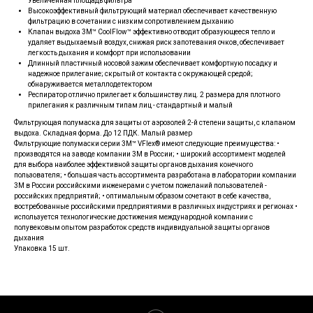
Увеличенная площадь фильтра
Высокоэффективный фильтрующий материал обеспечивает качественную
фильтрацию в сочетании с низким сопротивлением дыханию
Клапан выдоха 3M™ CoolFlow™ эффективно отводит образующееся тепло и
удаляет выдыхаемый воздух, снижая риск запотевания очков, обеспечивает
легкость дыхания и комфорт при использовании
Длинный пластичный носовой зажим обеспечивает комфортную посадку и
надежное прилегание; скрытый от контакта с окружающей средой;
обнаруживается металлодетектором
Респиратор отлично прилегает к большинству лиц. 2 размера для плотного
прилегания к различным типам лиц - стандартный и малый
Фильтрующая полумаска для защиты от аэрозолей 2-й степени защиты, с клапаном
выдоха. Складная форма. До 12 ПДК. Малый размер
Фильтрующие полумаски серии 3M™ VFlex® имеют следующие преимущества: •
производятся на заводе компании 3М в России; • широкий ассортимент моделей
для выбора наиболее эффективной защиты органов дыхания конечного
пользователя; • большая часть ассортимента разработана в лаборатории компании
3М в России российскими инженерами с учетом пожеланий пользователей -
российских предприятий; • оптимальным образом сочетают в себе качества,
востребованные российскими предприятиями в различных индустриях и регионах •
используется технологические достижения международной компании с
полувековым опытом разработок средств индивидуальной защиты органов
дыхания
Упаковка 15 шт.