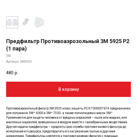
Предфильтр Противоаэрозольный 3M 5925 Р2
(1 пара)
3M
Артикул:
3M5925
480
р.
В корзину
Противоаэрозольный фильтр 3М 5925 класс зашиты P2 R 7000037674 предназначен
для полумасок 3M™ 6000 и 3M™ 7500 , а также полнолицевых масок 3M™.
Применяется для защиты человека от вредных аэрозолей – пыли или жидких, или
масляных аэрозолей, взвешенных в воздухе вместе с газообразными веществами.
Другая задача предфильтра – продлить срок службы противогазового фильтра до
исчерпания его ресурса, предотвратить его загрязнение пылью и другими
аэрозолями. Предфильтры крепятся к противогазовому фильтру с помощью