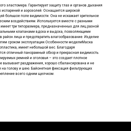
ого эластомера. Гарантирует защиту глаз и органов дыхания
х испарений и аэрозолей. Оснащается широкой
ей большое поле видимости. Она не искажает зрительное
ческим воздействиям. Используется вместе с разными
меет три типоразмера, предназначенных для лиц разной
иальными клапанами вдоха и выдоха, позволяющими
 в район лица и предотвратить влагообразование. Изделие
олгим сроком эксплуатации.Особенности моделиМаска
опластика, имеет небольшой вес. Благодаря
ется отличный панорамный обзор и прекрасная видимость.
ируемых ремней и оголовья – это создает плотное
е вызывает раздражения, хорошо сбалансирована и не
я на голову и шею. Байонетная фиксация фильтрующих
репление всего одним щелчком.