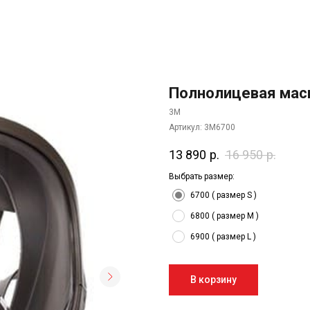
Полнолицевая маск
3M
Артикул:
3M6700
13 890
р.
16 950
р.
Выбрать размер:
6700 ( размер S )
6800 ( размер M )
6900 ( размер L )
В корзину