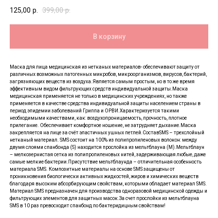
125,00
р.
399,00
р.
В корзину
Маска для лица медицинская из нетканых материалов- обеспечивают защиту от
различных возможных патогенных микробов, микроорганизмов, вирусов, бактерий,
загрязняющих веществ из воздуха.Является самым простым, но в то же время
эффективным видом фильтрующих средств индивидуальной защиты.Маска
медицинская применяется не только в медицинских учреждениях, но также
применяется в качестве средства индивидуальной защиты населением страны в
период эпидемии заболеваний Гриппа и ОРВИ.Характеризуется такими
необходимыми качествами, как: воздухопроницаемость, прочность, плотное
прилегание. Обеспечивает комфортное ношение, не затрудняет дыхание.Маска
закрепляется на лице за счёт эластичных ушных петлей.СоставSMS – трехслойный
нетканый материал. SMS состоит на 100% из полипропиленовых волокон: между
двумя слоями спанбонда (S) находится прослойка из мельтблауна (M).Мельтблаун
– мелкозернистая сетка из полипропиленовых нитей, задерживающая любые, даже
самые мелкие бактерии.Присутствие мельтблаунда – отличительная особенность
материала SMS. Композитные материалы на основе SMS защищены от
проникновения биологически активных жидкостей, жиров и химических веществ
благодаря высоким абсорбирующим свойствам, которыми обладает материал SMS.
Материал SMS предназначен для производства одноразовой медицинской одежды и
фильтрующих элементов для защитных масок.За счет прослойки из мельтблауна
SMS в 10 раз превосходит спанбонд по бактеридицным свойствам!