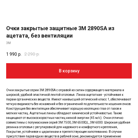
Очки закрытые защитные 3М 2890SA из
ацетата, без вентиляции
3M
1 990
р.
2 290
р.
В корзину
Очки закрытые серии 3М 2890SA с оправой из силин содержащего материала и
широкой, удобной эластичной лентой оголовья. Линза ацетатная - устойчивая к
парам органических веществ. Имеют наивысший оптический класс 1, обеспечивают
четкую видимость без искажений и без ограничений по длительности ношения очков.
Конструкция без вентиляции обеспечивает хорошую изоляцию глаз от газов и
мелких частиц. Ацетатные линзы обладают химической устойчивостью. Также
защищают от высокоскоростных частиц низкой энергии (45 м/с). Очки отлично
совместимы с полумасками серий 3М 7500, 3М 6500QL, 3М 6000. Широкая удобная
резинка оголовья с регулировкой для надежного и комфортного крепления,
Покрытие, устойчивое к царапинам и препятствующее запотеванию. В случаи
присутствия паров едких веществ в рабочей зоне, рекомендуется применение