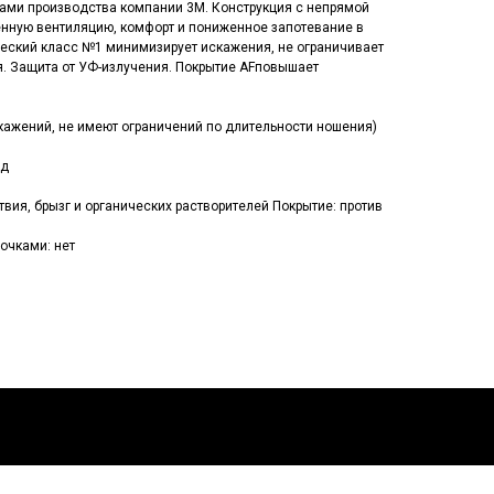
ми производства компании 3М. Конструкция с непрямой
нную вентиляцию, комфорт и пониженное запотевание в
ческий класс №1 минимизирует искажения, не ограничивает
. Защита от УФ-излучения. Покрытие AFповышает
кажений, не имеют ограничений по длительности ношения)
ид
вия, брызг и органических растворителей Покрытие: против
очками: нет