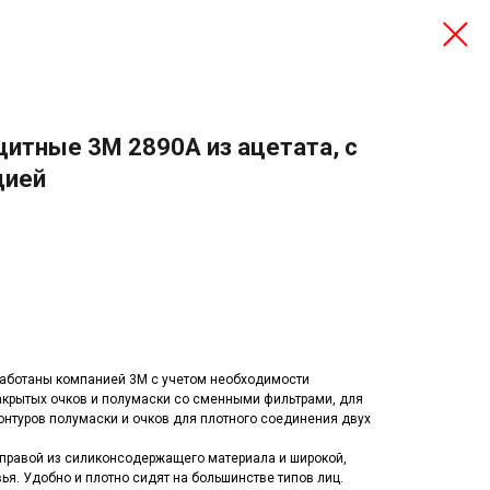
итные 3М 2890A из ацетата, с
цией
работаны компанией 3М с учетом необходимости
крытых очков и полумаски со сменными фильтрами, для
онтуров полумаски и очков для плотного соединения двух
оправой из силиконсодержащего материала и широкой,
ья. Удобно и плотно сидят на большинстве типов лиц.