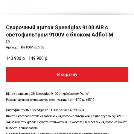
Сварочный щиток Speedglas 9100 AIR с
светофильтром 9100V с блоком AdfloTM
3M
Артикул:
TR-9100V-567705
143 900
р.
149 900
р.
В корзину
Щиток сварщика 3М Speedglas 9100 с турбоблоком "Adflo"
Рекомендуемая температура эксплуатации от —5°С до +55°С
Светофильтр 3M™ Speedglas™ 9100V, размер 45*93 мм
Имеет 7 настроек степени затемнения, которые объединены в две группы 5,8 и 9-13
Также имеет 5 уровней чувствительности и 5 скоростей высветления, которые может
выбрать пользователь