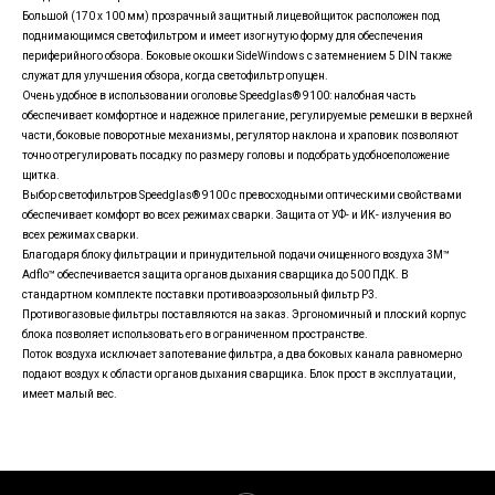
Большой (170 х 100 мм) прозрачный защитный лицевойщиток расположен под
поднимающимся светофильтром и имеет изогнутую форму для обеспечения
периферийного обзора. Боковые окошки SideWindows с затемнением 5 DIN также
служат для улучшения обзора, когда светофильтр опущен.
Очень удобное в использовании оголовье Speedglas® 9100: налобная часть
обеспечивает комфортное и надежное прилегание, регулируемые ремешки в верхней
части, боковые поворотные механизмы, регулятор наклона и храповик позволяют
точно отрегулировать посадку по размеру головы и подобрать удобноеположение
щитка.
Выбор светофильтров Speedglas® 9100 с превосходными оптическими свойствами
обеспечивает комфорт во всех режимах сварки. Защита от УФ- и ИК- излучения во
всех режимах сварки.
Благодаря блоку фильтрации и принудительной подачи очищенного воздуха 3M™
Adflo™ обеспечивается защита органов дыхания сварщика до 500 ПДК. В
стандартном комплекте поставки противоаэрозольный фильтр Р3.
Противогазовые фильтры поставляются на заказ. Эргономичный и плоский корпус
блока позволяет использовать его в ограниченном пространстве.
Поток воздуха исключает запотевание фильтра, а два боковых канала равномерно
подают воздух к области органов дыхания сварщика. Блок прост в эксплуатации,
имеет малый вес.