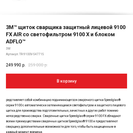
3М™ щиток сварщика защитный лицевой 9100
FX AIR со светофильтром 9100 X и блоком
ADFLO™
3M
Артикул:
TR-9100V-547715
249 990
р.
259 000
р.
В корзину
редставляет собой комбинацию поднимающегося сварочного щитка Speedglas®
серии 9100 с автоматически затемняющимся светофильтром и защитного лицевого
щитка для производства подготовительных, зачистных и других работ помимо
непосредственно сварки. Сварочные щитки Speedglas® серии 9100 FX обладают
всеми преимуществами сварочных щитков Speedglas® 9100 и предоставляют
сварщику дополнительные возможности для того, чтобы быть защищенным в
каждый момент времени.