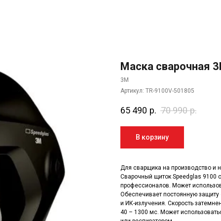
Маска сварочная 3
3M
Артикул:
TR-9100V-501805
65 490
р.
70 990
р.
В корзину
Для сварщика на производство и н
Сварочный щиток Speedglas 9100 
профессионалов. Может использова
Обеспечивает постоянную защиту 
и ИК-излучения. Скорость затемнен
40 – 1300 мс. Может использоват