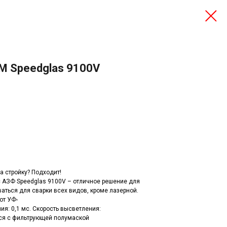
M Speedglas 9100V
а стройку? Подходит!
с АЗФ Speedglas 9100V – отличное решение для
ться для сварки всех видов, кроме лазерной.
от УФ-
ия: 0,1 мс. Скорость высветления:
ься с фильтрующей полумаской